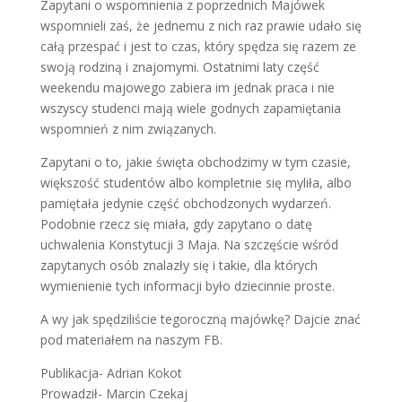
Zapytani o wspomnienia z poprzednich Majówek
wspomnieli zaś, że jednemu z nich raz prawie udało się
całą przespać i jest to czas, który spędza się razem ze
swoją rodziną i znajomymi. Ostatnimi laty część
weekendu majowego zabiera im jednak praca i nie
wszyscy studenci mają wiele godnych zapamiętania
wspomnień z nim związanych.
Zapytani o to, jakie święta obchodzimy w tym czasie,
większość studentów albo kompletnie się myliła, albo
pamiętała jedynie część obchodzonych wydarzeń.
Podobnie rzecz się miała, gdy zapytano o datę
uchwalenia Konstytucji 3 Maja. Na szczęście wśród
zapytanych osób znalazły się i takie, dla których
wymienienie tych informacji było dziecinnie proste.
A wy jak spędziliście tegoroczną majówkę? Dajcie znać
pod materiałem na naszym FB.
Publikacja- Adrian Kokot
Prowadził- Marcin Czekaj