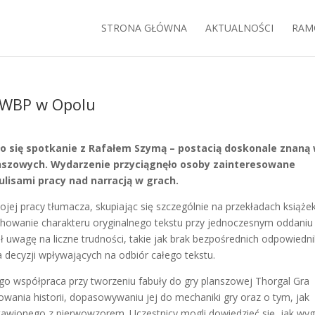
STRONA GŁÓWNA
AKTUALNOŚCI
RAM
 WBP w Opolu
ło się spotkanie z Rafałem Szymą – postacią doskonale znaną
lanszowych. Wydarzenie przyciągnęło osoby zainteresowane
lisami pracy nad narracją w grach.
ej pracy tłumacza, skupiając się szczególnie na przekładach książe
zachowanie charakteru oryginalnego tekstu przy jednoczesnym oddaniu
ił uwagę na liczne trudności, takie jak brak bezpośrednich odpowiedn
decyzji wpływających na odbiór całego tekstu.
go współpraca przy tworzeniu fabuły do gry planszowej Thorgal Gra
wania historii, dopasowywaniu jej do mechaniki gry oraz o tym, jak
tawionego z pierwowzorem. Uczestnicy mogli dowiedzieć się, jak wyg