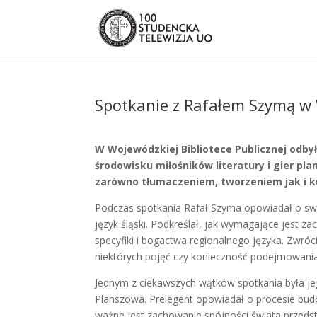
Spotkanie z Rafałem Szymą w
W Wojewódzkiej Bibliotece Publicznej odby
środowisku miłośników literatury i gier p
zarówno tłumaczeniem, tworzeniem jak i ku
Podczas spotkania Rafał Szyma opowiadał o swoj
język śląski. Podkreślał, jak wymagające jest 
specyfiki i bogactwa regionalnego języka. Zwróc
niektórych pojęć czy konieczność podejmowania 
Jednym z ciekawszych wątków spotkania była je
Planszowa. Prelegent opowiadał o procesie budo
ważne jest zachowanie spójności świata przeds