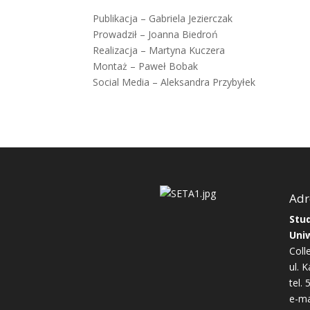
Publikacja – Gabriela Jezierczak
Prowadził – Joanna Biedroń
Realizacja – Martyna Kuczera
Montaż – Paweł Bobak
Social Media – Aleksandra Przybyłek
Adr
Stu
Uni
Coll
ul. 
tel.
e-ma