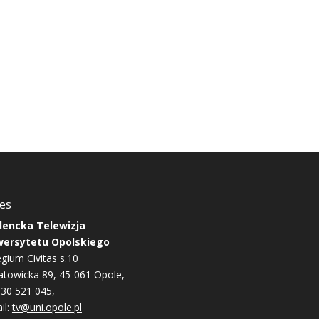
es
dencka Telewizja
wersytetu Opolskiego
egium Civitas s.10
Katowicka 89, 45-061 Opole,
 530 521 045,
il:
tv@uni.opole.pl