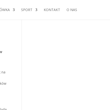
ÓWKA
SPORT
KONTAKT
O NAS
 w
k na
ików
ląda