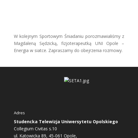
W kolejnym Sportowym Śniadaniu porozmawialiśmy z
Magdaleną Sędzicką, fizjoterapeutką
UNI Opole –
Energia w siatce.
Zapraszamy do obejrzenia rozmowy.
Adres
Studencka Telewizja Uniwersytetu Opolskiego
Collegium Civitas s.10
ul. Katowicka 89, 45-061 Opole,